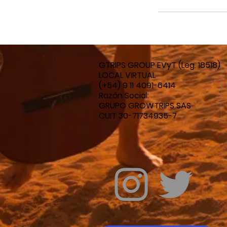
GTRIPS GROUP EVyT
(Leg. 18518)
LOCAL VIRTUAL
(+54) 9 11 4091-6414
Razón Social:
GRUPO GROWTRIPS SAS
CUIT 30-71734935-7