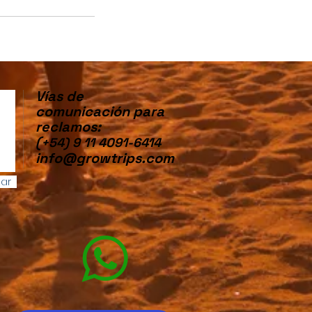
Vías de
comunicación para
reclamos:
(
+54) 9 11 4091-6414
info@growtrips.com
iar