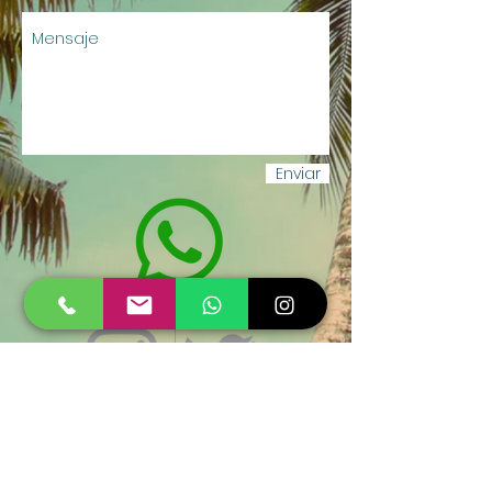
Enviar
Vías de comunicación para
reclamos:
(
+54) 9 11 4091-6414