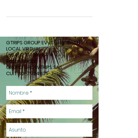
GTRIPS GROUP EVyT
(Leg. 18518)
LOCAL VIRTUAL
(+54)
9 11 4091-6414
Razón Social:
GRUPO GROWTRIPS SAS
CUIT
30-71734935-7