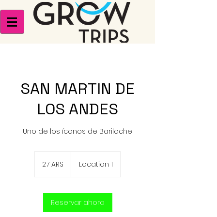
SAN MARTIN DE
LOS ANDES
Uno de los íconos de Bariloche
27
pesos
27 ARS
Location 1
argentinos
Reservar ahora